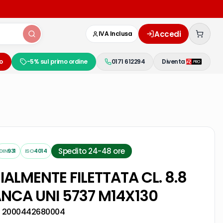
Accedi
IVA Inclusa
o
-5% sul primo ordine
0171 612294
Diventa
Spedito 24-48 ore
DIN
931
ISO
4014
ZIALMENTE FILETTATA CL. 8.8
ANCA UNI 5737 M14X130
:
2000442680004