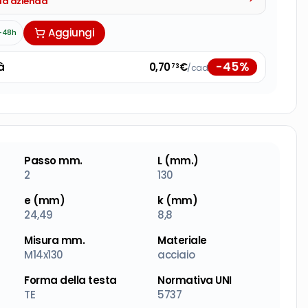
tua azienda
Aggiungi
-48h
-
45
%
à
0,70
€
/cad
73
Passo mm.
L (mm.)
2
130
e (mm)
k (mm)
24,49
8,8
Misura mm.
Materiale
M14x130
acciaio
Forma della testa
Normativa UNI
TE
5737