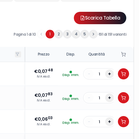
Scarica Tabella
·
1
2
3
4
5
Pagina
1
di
10
191
di
191
varianti
Prezzo
Disp.
Quantità
48
€
0,07
-
+
Disp. Imm.
IVA escl.
83
€
0,07
-
+
Disp. Imm.
IVA escl.
03
€
0,06
-
+
Disp. Imm.
IVA escl.