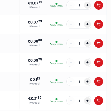
13
€
0,07
-
+
Disp. Imm.
IVA escl.
73
€
0,07
-
+
Disp. Imm.
IVA escl.
88
€
0,08
-
+
Disp. Imm.
IVA escl.
75
€
0,09
-
+
Disp. Imm.
IVA escl.
13
€
0,1
-
+
Disp. Imm.
IVA escl.
37
€
0,21
-
+
Disp. Imm.
IVA escl.