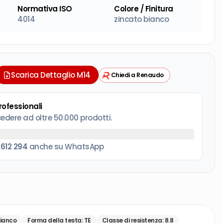
Normativa ISO
Colore / Finitura
4014
zincato bianco
Scarica Dettaglio M14
Chiedi a Renaudo
professionali
cedere ad oltre 50.000 prodotti.
 612 294
anche su WhatsApp
bianco
Forma della testa
:
TE
Classe di resistenza
:
8.8