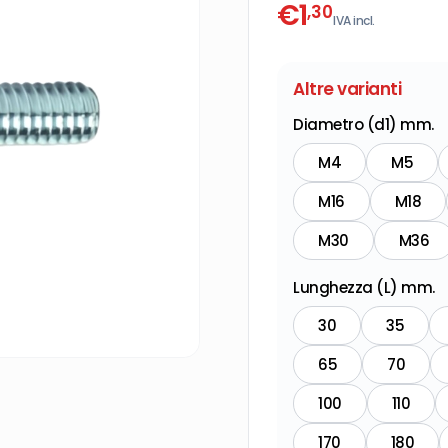
€
1
,30
IVA incl.
Altre varianti
Diametro (d1) mm.
M4
M5
M16
M18
M30
M36
Lunghezza (L) mm.
30
35
65
70
100
110
170
180