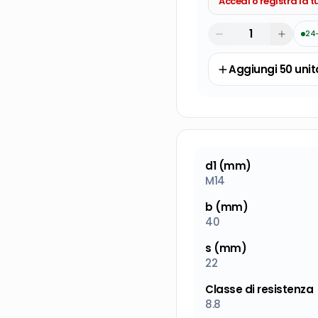
Accedi o registra la 
24
Aggiungi
50
unit
d1 (mm)
M14
b (mm)
40
s (mm)
22
Classe di resistenza
8.8