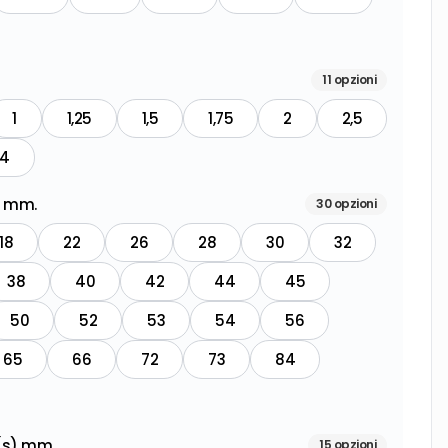
11
opzioni
1
1,25
1,5
1,75
2
2,5
4
) mm.
30
opzioni
18
22
26
28
30
32
38
40
42
44
45
50
52
53
54
56
65
66
72
73
84
 (s) mm.
15
opzioni