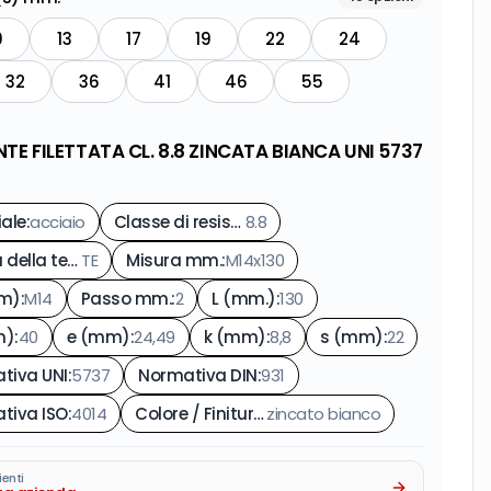
0
13
17
19
22
24
32
36
41
46
55
NTE FILETTATA CL. 8.8 ZINCATA BIANCA UNI 5737
iale
:
acciaio
Classe di resistenza
8.8
:
Forma della testa
TE
:
Misura mm.
:
M14x130
mm)
:
M14
Passo mm.
:
2
L (mm.)
:
130
m)
:
40
e (mm)
:
24,49
k (mm)
:
8,8
s (mm)
:
22
tiva UNI
:
5737
Normativa DIN
:
931
tiva ISO
:
4014
Colore / Finitura
:
zincato bianco
ienti