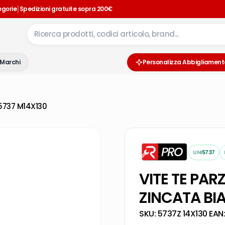
|
egorie
Spedizioni gratuite sopra 200€
Marchi
Personalizza Abbigliament
 5737 M14X130
UNI
5737
VITE TE PAR
ZINCATA BI
SKU:
5737Z 14X130
·
EAN