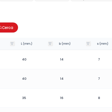
Cerca
L (mm.)
b (mm)
s (mm)
40
14
7
40
14
7
35
16
8