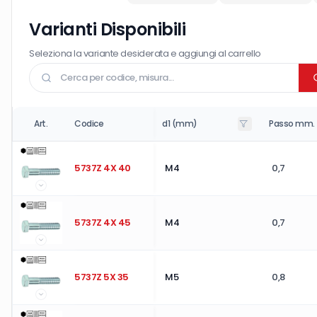
Varianti Disponibili
Seleziona la variante desiderata e aggiungi al carrello
Art.
Codice
d1 (mm)
Passo mm.
5737Z 4X 40
M4
0,7
5737Z 4X 45
M4
0,7
5737Z 5X 35
M5
0,8