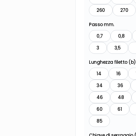
260
270
Passo mm.
0,7
0,8
3
3,5
Lunghezza filetto (b
14
16
34
36
46
48
60
61
85
Chiave di serraggio