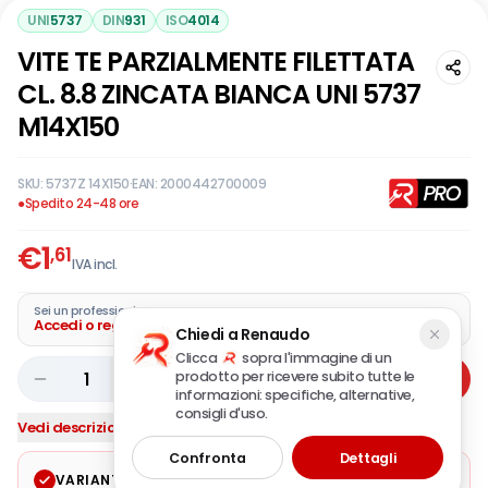
UNI
5737
DIN
931
ISO
4014
VITE TE PARZIALMENTE FILETTATA
CL. 8.8 ZINCATA BIANCA UNI 5737
M14X150
SKU:
5737Z 14X150
·
EAN:
2000442700009
●
Spedito 24-48 ore
€
1
,61
IVA incl.
Sei un professionista?
Accedi o registra la tua azienda
Chiedi a Renaudo
Clicca
sopra l'immagine di un
prodotto per ricevere subito tutte le
1
Aggiungi
informazioni: specifiche, alternative,
consigli d'uso.
Vedi descrizione completa
Confronta
Dettagli
VARIANTE SELEZIONATA
Modifica