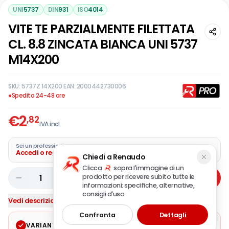
UNI
5737
DIN
931
ISO
4014
VITE TE PARZIALMENTE FILETTATA
CL. 8.8 ZINCATA BIANCA UNI 5737
M14X200
SKU:
5737Z 14X200
·
EAN:
2000442730006
●
Spedito 24-48 ore
€
2
,82
IVA incl.
Sei un professionista?
Accedi o registra la tua azienda
Chiedi a Renaudo
Clicca
sopra l'immagine di un
prodotto per ricevere subito tutte le
1
Aggiungi
informazioni: specifiche, alternative,
consigli d'uso.
Vedi descrizione completa
Confronta
Dettagli
VARIANTE SELEZIONATA
Modifica