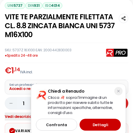
UNI
5737
DIN
931
ISO
4014
VITE TE PARZIALMENTE FILETTATA
CL. 8.8 ZINCATA BIANCA UNI 5737
M16X100
SKU:
5737Z 16X100
·
EAN:
2000442830003
●
Spedito 24-48 ore
€
1
,14
IVA incl.
Sei un professionista?
Accedi o registra la tua azienda
Chiedi a Renaudo
Clicca
sopra l'immagine di un
prodotto per ricevere subito tutte le
1
Aggiungi
informazioni: specifiche, alternative,
consigli d'uso.
Vedi descrizione completa
Confronta
Dettagli
VARIANTE SELEZIONATA
Modifica