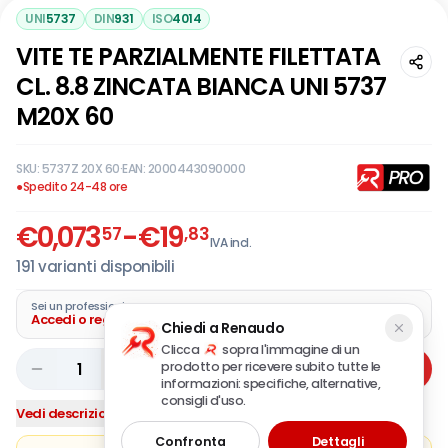
UNI
5737
DIN
931
ISO
4014
VITE TE PARZIALMENTE FILETTATA
CL. 8.8 ZINCATA BIANCA UNI 5737
M20X 60
SKU:
5737Z 20X 60
·
EAN:
2000443090000
●
Spedito 24-48 ore
€
0,073
-
€
19
57
,83
IVA incl.
191
varianti disponibili
Sei un professionista?
Accedi o registra la tua azienda
Chiedi a Renaudo
Clicca
sopra l'immagine di un
prodotto per ricevere subito tutte le
1
Aggiungi
informazioni: specifiche, alternative,
consigli d'uso.
Vedi descrizione completa
Confronta
Dettagli