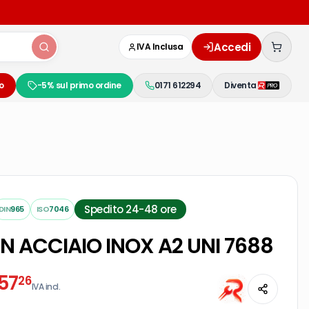
Accedi
IVA Inclusa
o
-5% sul primo ordine
0171 612294
Diventa
Spedito 24-48 ore
DIN
965
ISO
7046
 IN ACCIAIO INOX A2 UNI 7688
57
26
IVA incl.