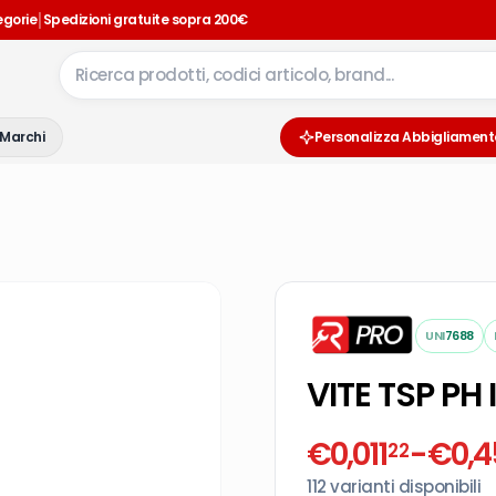
|
egorie
Spedizioni gratuite sopra 200€
Marchi
Personalizza Abbigliament
UNI
7688
VITE TSP PH
€
0,011
-
€
0,4
22
112
varianti disponibili