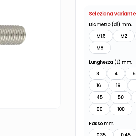
Seleziona variante
Diametro (d1) mm.
M1,6
M2
M8
Lunghezza (L) mm.
3
4
5
16
18
45
50
90
100
Passo mm.
0,35
0,45