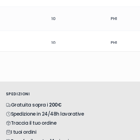
10
PH1
10
PH1
5
14
PH1
10
PH1
SPEDIZIONI
Gratuita sopra i
200€
Spedizione in 24/48h lavorative
5
20
PH1
Traccia il tuo ordine
I tuoi ordini
5
4
PH1