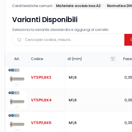
Caratteristiche comuni:
Materiale
:
acciaio inox A2
Normativa DI
Varianti Disponibili
Seleziona la variante desiderata e aggiungi al carrello
Art.
Codice
d1 (mm)
Pass
VTSPI1,6X3
M1,6
0,35
VTSPI1,6X4
M1,6
0,35
VTSPI1,6X5
M1,6
0,35