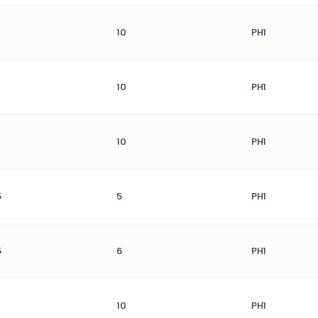
10
PH1
10
PH1
10
PH1
5
5
PH1
5
6
PH1
10
PH1