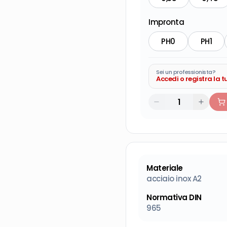
Impronta
PH0
PH1
Sei un professionista?
Accedi o registra la 
Materiale
acciaio inox A2
Normativa DIN
965