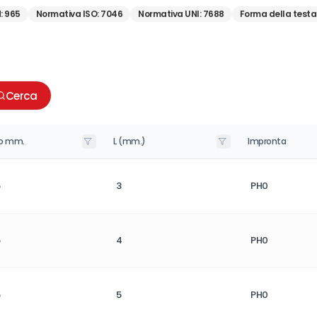
N
:
965
Normativa ISO
:
7046
Normativa UNI
:
7688
Forma della testa
Cerca
o mm.
L (mm.)
Impronta
3
PH0
4
PH0
5
PH0