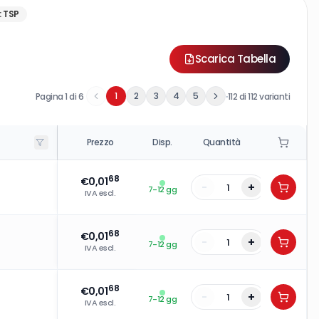
:
TSP
Scarica Tabella
·
1
2
3
4
5
Pagina
1
di
6
112
di
112
varianti
Prezzo
Disp.
Quantità
68
€
0,01
-
+
7-12 gg
IVA escl.
68
€
0,01
-
+
7-12 gg
IVA escl.
68
€
0,01
-
+
7-12 gg
IVA escl.