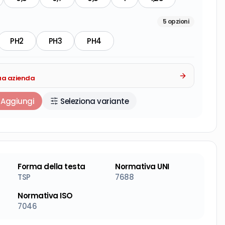
5
opzioni
PH2
PH3
PH4
tua azienda
Aggiungi
Seleziona variante
Forma della testa
Normativa UNI
TSP
7688
Normativa ISO
7046