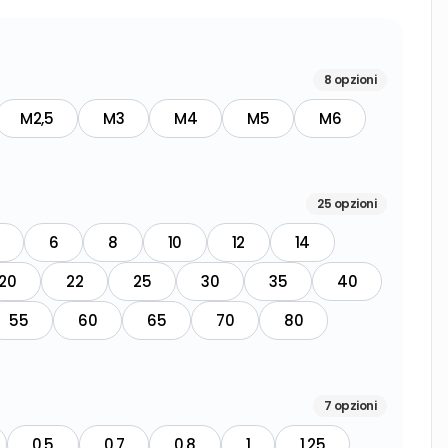
8
opzioni
M2,5
M3
M4
M5
M6
25
opzioni
6
8
10
12
14
20
22
25
30
35
40
55
60
65
70
80
7
opzioni
0,5
0,7
0,8
1
1,25