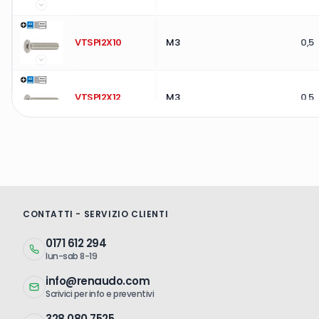
VTSPI2X10
M3
0,5
VTSPI2X12
M3
0,5
VTSPI2X14
M2
0,4
VTSPI2X16
M3
0,5
CONTATTI - SERVIZIO CLIENTI
0171 612 294
lun-sab 8-19
VTSPI2X20
M2
0,4
info@renaudo.com
Scrivici per info e preventivi
VTSPI2,5X4
M2,5
0,4
328 080 7525