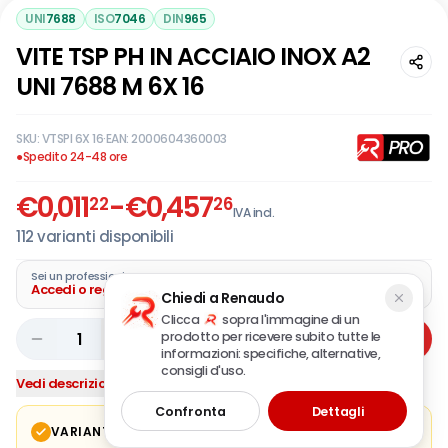
UNI
7688
ISO
7046
DIN
965
VITE TSP PH IN ACCIAIO INOX A2
UNI 7688 M 6X 16
SKU:
VTSPI 6X 16
·
EAN:
2000604360003
●
Spedito 24-48 ore
€
0,011
-
€
0,457
22
26
IVA incl.
112
varianti disponibili
Sei un professionista?
Accedi o registra la tua azienda
Chiedi a Renaudo
Clicca
sopra l'immagine di un
prodotto per ricevere subito tutte le
1
Aggiungi
informazioni: specifiche, alternative,
consigli d'uso.
Vedi descrizione completa
Confronta
Dettagli
VARIANTE IN CORSO
Modifica