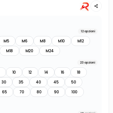
12
opzioni
M5
M6
M8
M10
M12
M18
M20
M24
23
opzioni
10
12
14
16
18
30
35
40
45
50
65
70
80
90
100