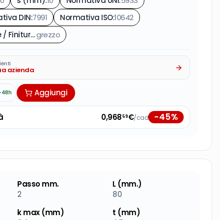
0
s (mm)
:
10
Normativa UNI
:
5933
tiva DIN
:
7991
Normativa ISO
:
10642
Colore / Finitura
:
grezzo
ienti
tua azienda
Aggiungi
-48h
-
45
%
à
0,968
€
/cad
59
Passo mm.
L (mm.)
2
80
k max (mm)
t (mm)