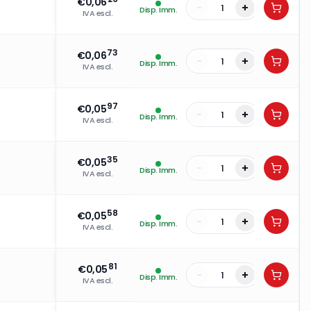
€
0,06
-
+
Disp. Imm.
IVA escl.
73
€
0,06
-
+
Disp. Imm.
IVA escl.
97
€
0,05
-
+
Disp. Imm.
IVA escl.
35
€
0,05
-
+
Disp. Imm.
IVA escl.
58
€
0,05
-
+
Disp. Imm.
IVA escl.
81
€
0,05
-
+
Disp. Imm.
IVA escl.