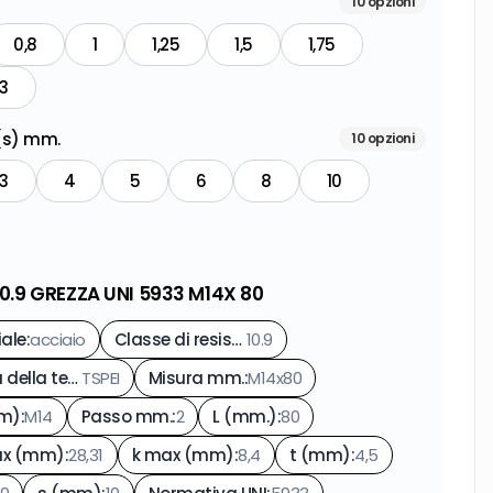
10
opzioni
0,8
1
1,25
1,5
1,75
3
 (s) mm.
10
opzioni
3
4
5
6
8
10
10.9 GREZZA UNI 5933 M14X 80
iale
:
acciaio
Classe di resistenza
10.9
:
Forma della testa
TSPEI
:
Misura mm.
:
M14x80
mm)
:
M14
Passo mm.
:
2
L (mm.)
:
80
ax (mm)
:
28,31
k max (mm)
:
8,4
t (mm)
:
4,5