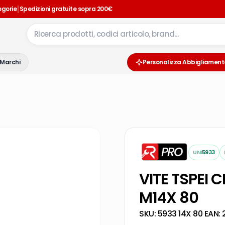
|
egorie
Spedizioni gratuite sopra 200€
Marchi
Personalizza Abbigliament
UNI
5933
VITE TSPEI 
M14X 80
SKU:
5933 14X 80
·
EAN: