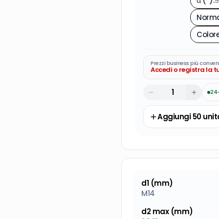
α (°)
:
9
Norma
Prezzi business più conven
Accedi o registra la 
24
Aggiungi
50
unit
d1 (mm)
M14
d2 max (mm)