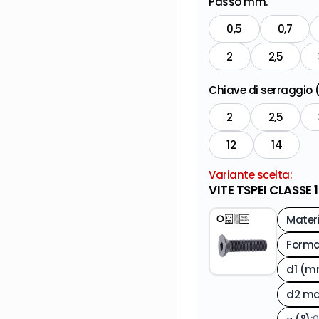
Passo mm.
0,5
0,7
2
2,5
Chiave di serraggio
2
2,5
12
14
Variante scelta:
VITE TSPEI CLASSE 
Mater
d1 (
d2 m