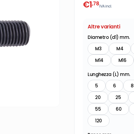
€
1
,78
IVA incl.
Altre varianti
Diametro (d1) mm.
M3
M4
M14
M16
Lunghezza (L) mm.
5
6
8
20
25
55
60
120