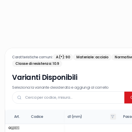
Caratteristiche comuni:
Α (°)
:
90
Materiale
:
acciaio
Normativ
Classe di resistenza
:
10.9
Varianti Disponibili
Seleziona la variante desiderata e aggiungi al carrello
Art.
Codice
d1 (mm)
Pass