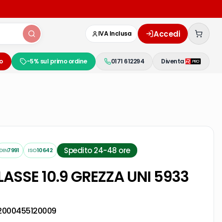
Accedi
IVA Inclusa
o
-5% sul primo ordine
0171 612294
Diventa
Spedito 24-48 ore
DIN
7991
ISO
10642
CLASSE 10.9 GREZZA UNI 5933
2000455120009