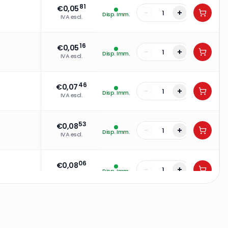
81
€
0,05
-
+
Disp. Imm.
IVA escl.
16
€
0,05
-
+
Disp. Imm.
IVA escl.
46
€
0,07
-
+
Disp. Imm.
IVA escl.
53
€
0,08
-
+
Disp. Imm.
IVA escl.
06
€
0,08
-
+
Disp. Imm.
IVA escl.
45
€
0,05
-
+
Disp. Imm.
IVA escl.