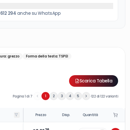
 612 294
anche su WhatsApp
tura
:
grezzo
Forma della testa
:
TSPEI
Scarica Tabella
·
1
2
3
4
5
Pagina
1
di
7
122
di
122
varianti
Prezzo
Disp.
Quantità
26