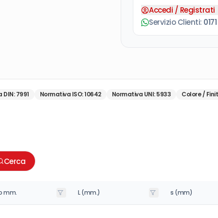
Accedi / Registrati
Servizio Clienti:
0171
a DIN
:
7991
Normativa ISO
:
10642
Normativa UNI
:
5933
Colore / Fini
Cerca
o mm.
L (mm.)
s (mm)