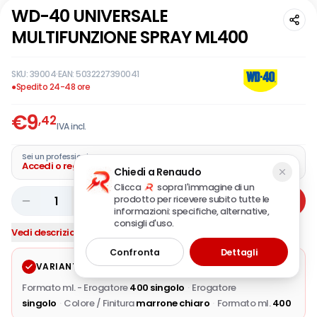
WD-40 UNIVERSALE
MULTIFUNZIONE SPRAY ML400
SKU:
39004
·
EAN:
5032227390041
●
Spedito 24-48 ore
€
9
,42
IVA incl.
Sei un professionista?
Accedi o registra la tua azienda
Chiedi a Renaudo
Clicca
sopra l'immagine di un
prodotto per ricevere subito tutte le
1
Aggiungi
informazioni: specifiche, alternative,
consigli d'uso.
Vedi descrizione completa
Confronta
Dettagli
VARIANTE SELEZIONATA
Modifica
Formato ml. - Erogatore
400 singolo
·
Erogatore
singolo
·
Colore / Finitura
marrone chiaro
·
Formato ml.
400