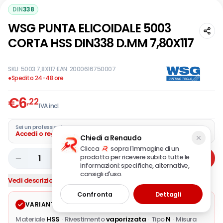
DIN
338
WSG PUNTA ELICOIDALE 5003
CORTA HSS DIN338 D.MM 7,80X117
SKU:
5003 7,8X117
·
EAN:
2000616750007
●
Spedito 24-48 ore
€
6
,22
IVA incl.
Sei un professionista?
Accedi o registra la tua azienda
Chiedi a Renaudo
Clicca
sopra l'immagine di un
prodotto per ricevere subito tutte le
1
Aggiungi
informazioni: specifiche, alternative,
consigli d'uso.
Vedi descrizione completa
Confronta
Dettagli
VARIANTE SELEZIONATA
Modifica
Materiale
HSS
·
Rivestimento
vaporizzata
·
Tipo
N
·
Misura