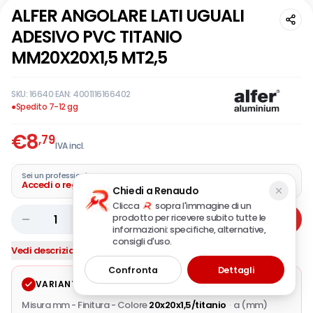
ALFER ANGOLARE LATI UGUALI
ADESIVO PVC TITANIO
MM20X20X1,5 MT2,5
SKU:
16640
·
EAN:
4001116166402
●
Spedito 7-12 gg
€
8
,79
IVA incl.
Sei un professionista?
Accedi o registra la tua azienda
Chiedi a Renaudo
Clicca
sopra l'immagine di un
prodotto per ricevere subito tutte le
1
Aggiungi
informazioni: specifiche, alternative,
consigli d'uso.
Vedi descrizione completa
Confronta
Dettagli
VARIANTE SELEZIONATA
Modifica
Misura mm - Finitura - Colore
20x20x1,5/titanio
·
a (mm)