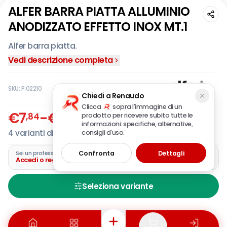
ALFER BARRA PIATTA ALLUMINIO
ANODIZZATO EFFETTO INOX MT.1
Alfer barra piatta.
Vedi descrizione completa
SKU:
P.02210
Chiedi a Renaudo
Clicca
sopra l'immagine di un
€
7
-
€
9
,84
,34
prodotto per ricevere subito tutte le
IVA incl.
informazioni: specifiche, alternative,
4
varianti disponibili
consigli d'uso.
Confronta
Dettagli
Sei un professionista?
Accedi o registra la tua azienda
Seleziona variante