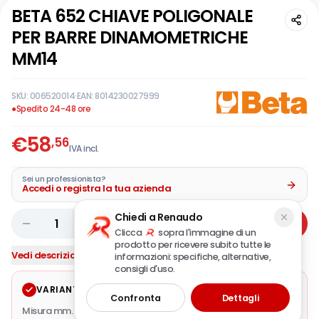
BETA 652 CHIAVE POLIGONALE
PER BARRE DINAMOMETRICHE
MM14
SKU:
006520014
·
EAN:
8014230027999
●
Spedito 24-48 ore
€
58
,56
IVA incl.
Sei un professionista?
Accedi o registra la tua azienda
Chiedi a Renaudo
1
Aggiungi
Clicca
sopra l'immagine di un
prodotto per ricevere subito tutte le
Vedi descrizione completa
informazioni: specifiche, alternative,
consigli d'uso.
VARIANTE SELEZIONATA
Modifica
Confronta
Dettagli
Misura mm.
14
·
A (mm.)
23
·
L (mm.)
58
·
Diametro mm.
16
·
LA