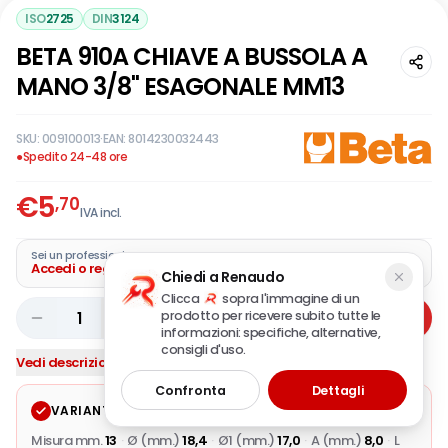
ISO
2725
DIN
3124
BETA 910A CHIAVE A BUSSOLA A
MANO 3/8" ESAGONALE MM13
SKU:
009100013
·
EAN:
8014230032443
●
Spedito 24-48 ore
€
5
,70
IVA incl.
Sei un professionista?
Accedi o registra la tua azienda
Chiedi a Renaudo
Clicca
sopra l'immagine di un
prodotto per ricevere subito tutte le
1
Aggiungi
informazioni: specifiche, alternative,
consigli d'uso.
Vedi descrizione completa
Confronta
Dettagli
VARIANTE SELEZIONATA
Modifica
Misura mm.
13
·
Ø (mm.)
18,4
·
Ø1 (mm.)
17,0
·
A (mm.)
8,0
·
L