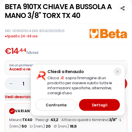
BETA 910TX CHIAVE A BUSSOLA A
MANO 3/8" TORX TX 40
SKU:
009100524
·
EAN:
8014230033501
●
Spedito 24-48 ore
€
14
,44
IVA incl.
Sei un professionista?
Accedi o registra la tua azienda
Chiedi a Renaudo
Clicca
sopra l'immagine di un
prodotto per ricevere subito tutte le
1
Aggiungi
informazioni: specifiche, alternative,
consigli d'uso.
Vedi descrizione completa
Confronta
Dettagli
VARIANTE SELEZIONATA
Modifica
Misura
TX40
·
Peso gr.
43,2
·
Attacco quadro femmina
3/8"
·
L
(mm.)
50
·
L1 (mm.)
20
·
Ø (mm.)
18,5