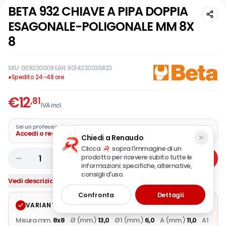
BETA 932 CHIAVE A PIPA DOPPIA
ESAGONALE-POLIGONALE MM 8X
8
SKU:
009320008
·
EAN:
8014230036823
●
Spedito 24-48 ore
€
12
,81
IVA incl.
Sei un professionista?
Accedi o registra la tua azienda
Chiedi a Renaudo
Clicca
sopra l'immagine di un
prodotto per ricevere subito tutte le
1
Aggiungi
informazioni: specifiche, alternative,
consigli d'uso.
Vedi descrizione completa
Confronta
Dettagli
VARIANTE SELEZIONATA
Modifica
Misura mm.
8x8
·
Ø (mm.)
13,0
·
Ø1 (mm.)
6,0
·
A (mm.)
11,0
·
A1