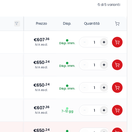
·
5
di
5
varianti
Prezzo
Disp.
Quantità
€
607
,36
-
+
Disp. Imm.
IVA escl.
€
650
,24
-
+
Disp. Imm.
IVA escl.
€
650
,24
-
+
Disp. Imm.
IVA escl.
€
607
,36
-
+
7-12 gg
IVA escl.
€
650
,24