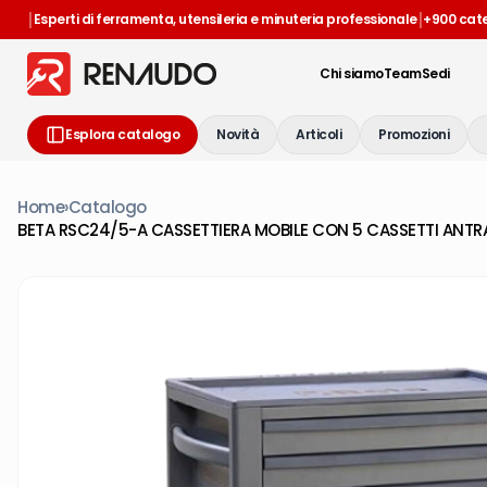
|
|
Esperti di ferramenta, utensileria e minuteria professionale
+900 cat
Chi siamo
Team
Sedi
Esplora catalogo
Novità
Articoli
Promozioni
Home
›
Catalogo
BETA RSC24/5-A CASSETTIERA MOBILE CON 5 CASSETTI ANTR