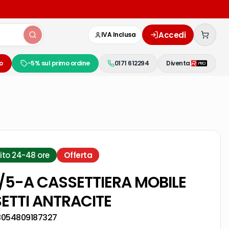
Accedi
IVA Inclusa
o
-5% sul primo ordine
0171 612294
Diventa
ito 24-48 ore
Offerta
/5-A CASSETTIERA MOBILE
ETTI ANTRACITE
8054809187327