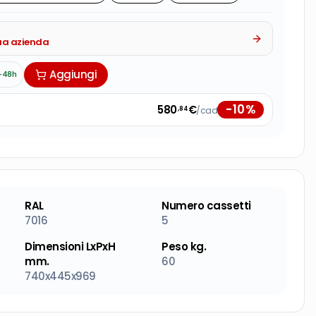
tua azienda
Aggiungi
-48h
-
10
%
580
€
/cad
,84
RAL
Numero cassetti
7016
5
Dimensioni LxPxH
Peso kg.
mm.
60
740x445x969