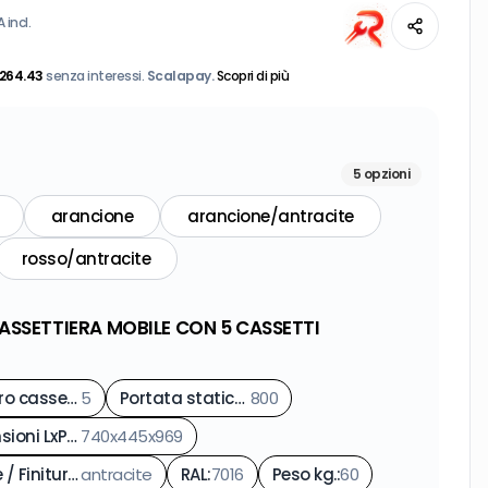
A incl.
264.43
senza interessi.
Scalapay.
Scopri di più
5
opzioni
arancione
arancione/antracite
rosso/antracite
ASSETTIERA MOBILE CON 5 CASSETTI
Numero cassetti
5
:
Portata statica max kg.
800
:
Dimensioni LxPxH mm.
740x445x969
:
Colore / Finitura
:
antracite
RAL
:
7016
Peso kg.
:
60