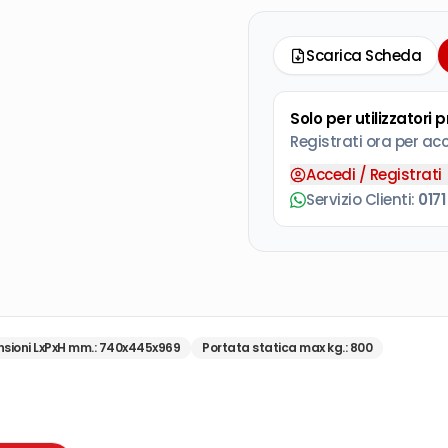
Scarica Scheda
Solo per utilizzatori 
Registrati ora per ac
Accedi / Registrati
Servizio Clienti:
0171
sioni LxPxH mm.
:
740x445x969
Portata statica max kg.
:
800