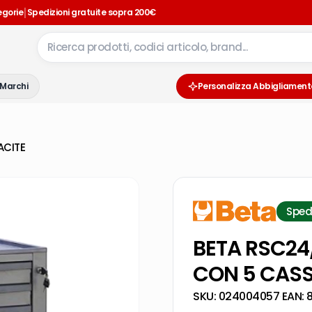
|
egorie
Spedizioni gratuite sopra 200€
Marchi
Personalizza Abbigliament
ACITE
Sped
BETA RSC24
CON 5 CASS
SKU:
024004057
·
EAN: