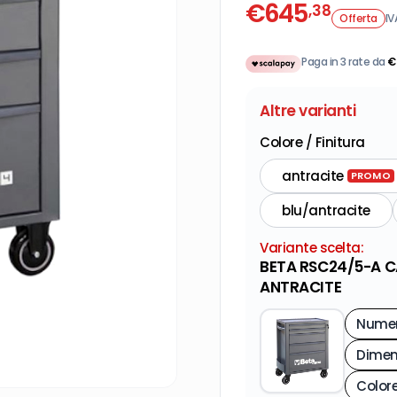
€
645
,38
Offerta
IV
Paga in 3 rate da
€
Altre varianti
Colore / Finitura
antracite
PROMO
blu/antracite
Variante scelta:
BETA RSC24/5-A C
ANTRACITE