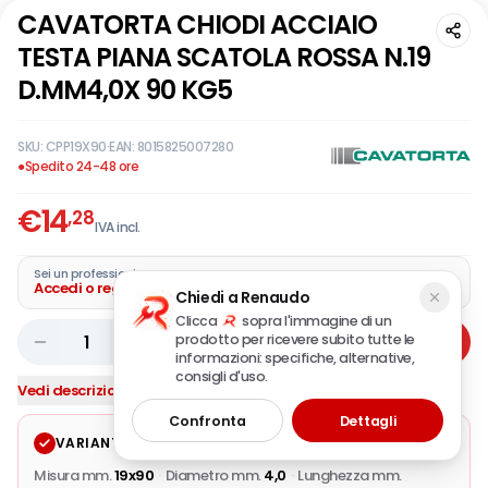
CAVATORTA CHIODI ACCIAIO
TESTA PIANA SCATOLA ROSSA N.19
D.MM4,0X 90 KG5
SKU:
CPP19X90
·
EAN:
8015825007280
●
Spedito 24-48 ore
€
14
,28
IVA incl.
Sei un professionista?
Accedi o registra la tua azienda
Chiedi a Renaudo
Clicca
sopra l'immagine di un
prodotto per ricevere subito tutte le
1
Aggiungi
informazioni: specifiche, alternative,
consigli d'uso.
Vedi descrizione completa
Confronta
Dettagli
VARIANTE SELEZIONATA
Modifica
Misura mm.
19x90
·
Diametro mm.
4,0
·
Lunghezza mm.