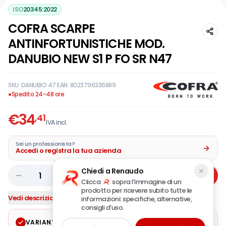
ISO
20345:2022
COFRA SCARPE
ANTINFORTUNISTICHE MOD.
DANUBIO NEW S1 P FO SR N47
SKU:
DANUBIO 47
·
EAN:
8023796336889
●
Spedito 24-48 ore
€
34
,41
IVA incl.
Sei un professionista?
Accedi o registra la tua azienda
Chiedi a Renaudo
1
Aggiungi
Clicca
sopra l'immagine di un
prodotto per ricevere subito tutte le
Vedi descrizione completa
informazioni: specifiche, alternative,
consigli d'uso.
VARIANTE SELEZIONATA
Modifica