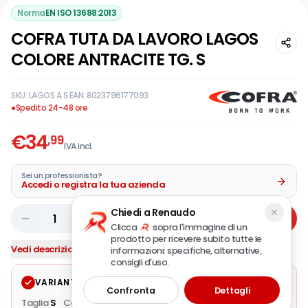
Norma
EN ISO 13688:2013
COFRA TUTA DA LAVORO LAGOS
COLORE ANTRACITE TG. S
SKU:
LAGOS A S
·
EAN:
8023796177093
●
Spedito 24-48 ore
€
34
,99
IVA incl.
Sei un professionista?
Accedi o registra la tua azienda
Chiedi a Renaudo
1
Aggiungi
Clicca
sopra l'immagine di un
prodotto per ricevere subito tutte le
Vedi descrizione completa
informazioni: specifiche, alternative,
consigli d'uso.
VARIANTE SELEZIONATA
Modifica
Confronta
Dettagli
Taglia
S
·
Colore / Finitura
antracite
·
Composizione
65%