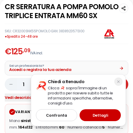
CR SERRATURA A POMPA POMOLO
TRIPLICE ENTRATA MM60 SX
SKU:
CR3200SNK55POMOLO
·
EAN:
3838923571300
●
Spedito 24-48 ore
€
125
,09
IVA incl.
Sei un professionista?
Accedi o registra la tua azienda
Chiedi a Renaudo
1
Aggiungi
Clicca
sopra l'immagine di un
prodotto per ricevere subito tutte le
Vedi descrizione completa
informazioni: specifiche, alternative,
consigli d'uso.
VARIANTE SELEZIONATA
Modifica
Confronta
Dettagli
Mano
sinistra
·
Corsa catenacci mm.
38
·
Dimensioni scatola
mm.
164x132
·
Entrata mm.
60
·
Numero catenacci
5
·
Numero