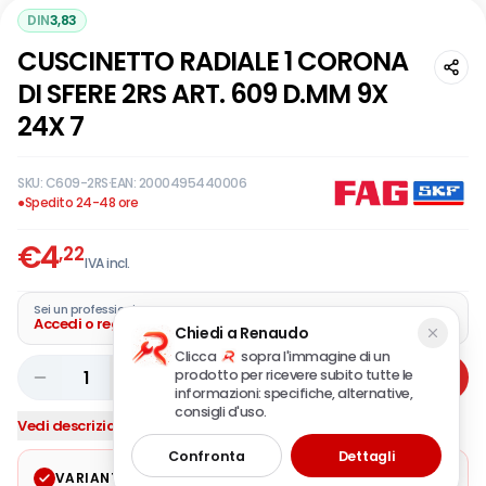
DIN
3,83
CUSCINETTO RADIALE 1 CORONA
DI SFERE 2RS ART. 609 D.MM 9X
24X 7
SKU:
C609-2RS
·
EAN:
2000495440006
●
Spedito 24-48 ore
€
4
,22
IVA incl.
Sei un professionista?
Accedi o registra la tua azienda
Chiedi a Renaudo
Clicca
sopra l'immagine di un
prodotto per ricevere subito tutte le
1
Aggiungi
informazioni: specifiche, alternative,
consigli d'uso.
Vedi descrizione completa
Confronta
Dettagli
VARIANTE SELEZIONATA
Modifica