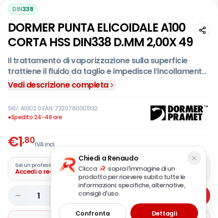
DIN
338
DORMER PUNTA ELICOIDALE A100
CORTA HSS DIN338 D.MM 2,00X 49
Il trattamento di vaporizzazione sulla superficie
trattiene il fluido da taglio e impedisce l’incollamento
dei trucioli.
Vedi descrizione completa
SKU:
A1002.0
·
EAN:
7320760001332
●
Spedito 24-48 ore
€
1
,80
IVA incl.
Chiedi a Renaudo
Sei un professionista?
Clicca
sopra l'immagine di un
Accedi o registra la tua azienda
prodotto per ricevere subito tutte le
informazioni: specifiche, alternative,
consigli d'uso.
1
Aggiungi
Confronta
Dettagli