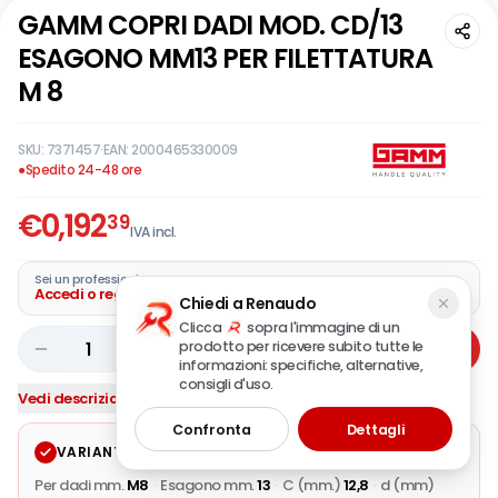
GAMM COPRI DADI MOD. CD/13
ESAGONO MM13 PER FILETTATURA
M 8
SKU:
7371457
·
EAN:
2000465330009
●
Spedito 24-48 ore
€
0,192
39
IVA incl.
Sei un professionista?
Accedi o registra la tua azienda
Chiedi a Renaudo
Clicca
sopra l'immagine di un
prodotto per ricevere subito tutte le
1
Aggiungi
informazioni: specifiche, alternative,
consigli d'uso.
Vedi descrizione completa
Confronta
Dettagli
VARIANTE SELEZIONATA
Modifica
Per dadi mm.
M8
·
Esagono mm.
13
·
C (mm.)
12,8
·
d (mm)