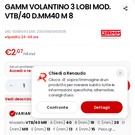
GAMM VOLANTINO 3 LOBI MOD.
VTB/40 D.MM40 M 8
SKU:
6389040
·
EAN:
2000460940005
●
Spedito 24-48 ore
€
2
,07
IVA incl.
Sei un professionista?
Accedi o registra la tua azienda
Chiedi a Renaudo
Clicca
sopra l'immagine di un
prodotto per ricevere subito tutte le
1
Aggiungi
informazioni: specifiche, alternative,
consigli d'uso.
Vedi descrizione completa
Confronta
Dettagli
VARIANTE SELEZIONATA
Modifica
Modello
VTB/40 M8
·
A (mm.)
40
·
B (mm.)
18
·
C (mm.)
28
·
D
(mm.)
M8
·
E (mm.)
13
·
F (mm.)
13
·
K (mm.)
15
·
Peso gr.