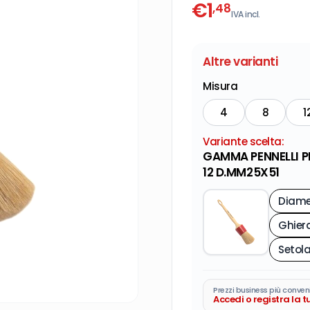
€
1
,48
IVA incl.
Altre varianti
Misura
4
8
1
Variante scelta:
GAMMA PENNELLI P
12 D.MM25X51
Ghier
Setol
Prezzi business più conven
Accedi o registra la 