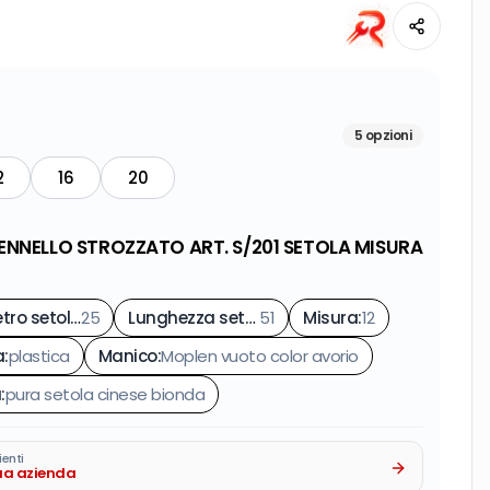
5
opzioni
2
16
20
ENNELLO STROZZATO ART. S/201 SETOLA MISURA
Diametro setole mm.
25
:
Lunghezza setole mm.
51
Misura
:
:
12
a
:
plastica
Manico
:
Moplen vuoto color avorio
a
:
pura setola cinese bionda
ienti
tua azienda