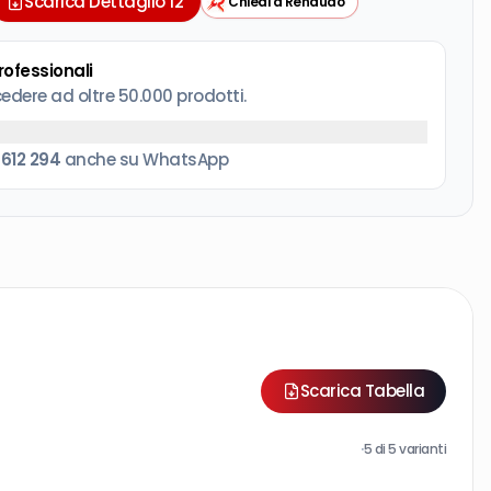
Scarica Dettaglio 12
Chiedi a Renaudo
professionali
cedere ad oltre 50.000 prodotti.
 612 294
anche su WhatsApp
Scarica Tabella
·
5
di
5
varianti