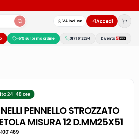
Accedi
IVA Inclusa
o
-5% sul primo ordine
0171 612294
Diventa
ito 24-48 ore
ELLI PENNELLO STROZZATO
SETOLA MISURA 12 D.MM25X51
41001469