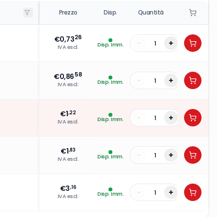
Prezzo
Disp.
Quantità
26
€
0,73
-
+
Disp. Imm.
IVA escl.
58
€
0,86
-
+
Disp. Imm.
IVA escl.
€
1
,22
-
+
Disp. Imm.
IVA escl.
€
1
,83
-
+
Disp. Imm.
IVA escl.
€
3
,16
-
+
Disp. Imm.
IVA escl.