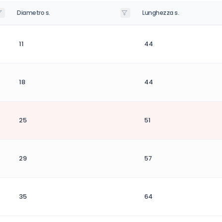
Diametro s.
Lunghezza s.
11
44
18
44
25
51
29
57
35
64