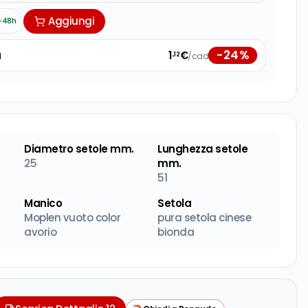
Aggiungi
-48h
-
24
%
à
1
€
/cad
,12
Diametro setole mm.
Lunghezza setole
25
mm.
51
Manico
Setola
Moplen vuoto color
pura setola cinese
avorio
bionda