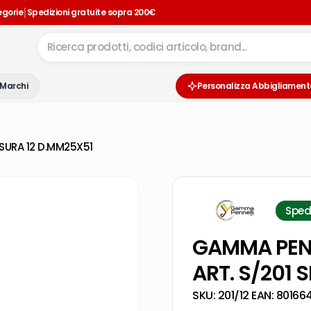
|
egorie
Spedizioni gratuite sopra 200€
Marchi
Personalizza Abbigliament
SURA 12 D.MM25X51
Sped
GAMMA PENN
ART. S/201 
SKU:
201/12
·
EAN:
80166