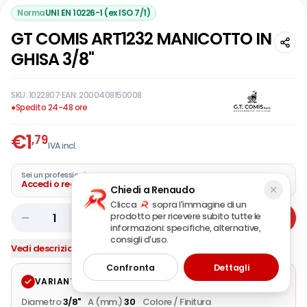
Norma
UNI EN 10226-1 (ex ISO 7/1)
GT COMIS ART1232 MANICOTTO IN
GHISA 3/8"
SKU:
1022807
·
EAN:
2000408150008
●
Spedito 24-48 ore
€
1
,79
IVA incl.
Sei un professionista?
Accedi o registra la tua azienda
Chiedi a Renaudo
Clicca
sopra l'immagine di un
prodotto per ricevere subito tutte le
1
Aggiungi
informazioni: specifiche, alternative,
consigli d'uso.
Vedi descrizione completa
Confronta
Dettagli
VARIANTE SELEZIONATA
Modifica
Diametro
3/8"
·
A (mm.)
30
·
Colore / Finitura