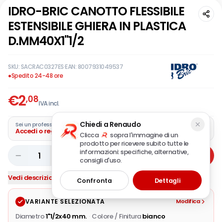
IDRO-BRIC CANOTTO FLESSIBILE
ESTENSIBILE GHIERA IN PLASTICA
D.MM40X1"1/2
SKU:
SACRAC0327ES
·
EAN:
8007931049537
●
Spedito 24-48 ore
€
2
,08
IVA incl.
Chiedi a Renaudo
Sei un professionista?
Accedi o registra la tua azienda
Clicca
sopra l'immagine di un
prodotto per ricevere subito tutte le
informazioni: specifiche, alternative,
1
Aggiungi
consigli d'uso.
Vedi descrizione completa
Confronta
Dettagli
VARIANTE SELEZIONATA
Modifica
Diametro
1"1/2x40 mm.
·
Colore / Finitura
bianco