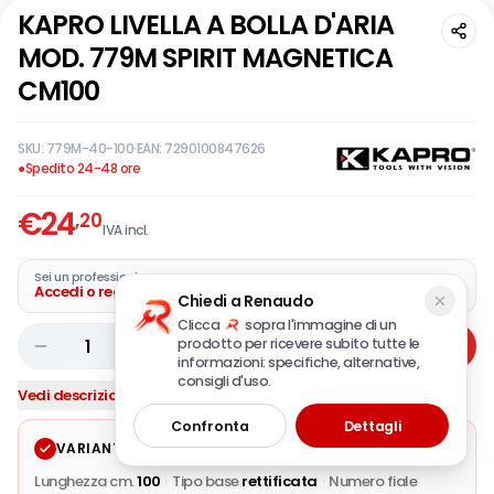
KAPRO LIVELLA A BOLLA D'ARIA
MOD. 779M SPIRIT MAGNETICA
CM100
SKU:
779M-40-100
·
EAN:
7290100847626
●
Spedito 24-48 ore
€
24
,20
IVA incl.
Sei un professionista?
Accedi o registra la tua azienda
Chiedi a Renaudo
Clicca
sopra l'immagine di un
prodotto per ricevere subito tutte le
1
Aggiungi
informazioni: specifiche, alternative,
consigli d'uso.
Vedi descrizione completa
Confronta
Dettagli
VARIANTE SELEZIONATA
Modifica
Lunghezza cm.
100
·
Tipo base
rettificata
·
Numero fiale