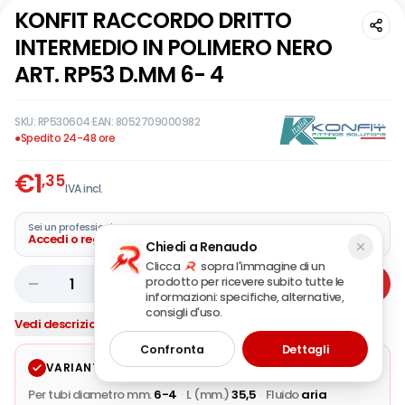
KONFIT RACCORDO DRITTO
INTERMEDIO IN POLIMERO NERO
ART. RP53 D.MM 6- 4
SKU:
RP530604
·
EAN:
8052709000982
●
Spedito 24-48 ore
€
1
,35
IVA incl.
Sei un professionista?
Accedi o registra la tua azienda
Chiedi a Renaudo
Clicca
sopra l'immagine di un
prodotto per ricevere subito tutte le
1
Aggiungi
informazioni: specifiche, alternative,
consigli d'uso.
Vedi descrizione completa
Confronta
Dettagli
VARIANTE SELEZIONATA
Modifica
Per tubi diametro mm.
6-4
·
L (mm.)
35,5
·
Fluido
aria