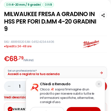
DIN
4-20 mm./ 9 gradini
DIN
9
MILWAUKEE FRESA A GRADINO IN
HSS PER FORI D.MM 4-20 GRADINI
9
SKU:
48899320
·
EAN:
045242344406
●
Spedito 24-48 ore
€
68
,79
IVA incl.
Sei un professionista?
Accedi o registra la tua azienda
Chiedi a Renaudo
1
Aggiungi
Clicca
sopra l'immagine di un
prodotto per ricevere subito tutte le
Vedi descrizione completa
informazioni: specifiche, alternative,
consigli d'uso.
VARIANTE SELEZIONATA
Modifica