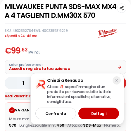
MILWAUKEE PUNTA SDS-MAX MX4
A 4 TAGLIENTI D.MM30X 570
SKU:
4932352784
·
EAN:
4002395316229
●
Spedito 24-48 ore
€
99
,63
IVA incl.
Sei un professionista?
Accedi o registra la tua azienda
Chiedi a Renaudo
1
Aggiungi
Clicca
sopra l'immagine di un
prodotto per ricevere subito tutte le
Vedi descrizione completa
informazioni: specifiche, alternative,
consigli d'uso.
VARIANTE SELEZIONATA
Modifica
Confronta
Dettagli
Misura mm.
30x570
·
Diametro mm.
30
·
Lunghezza totale mm.
570
·
Lunghezza utile mm.
450
·
Attacco
SDS-Max
·
Numero