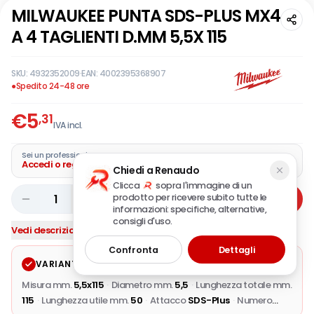
MILWAUKEE PUNTA SDS-PLUS MX4
A 4 TAGLIENTI D.MM 5,5X 115
SKU:
4932352009
·
EAN:
4002395368907
●
Spedito 24-48 ore
€
5
,31
IVA incl.
Sei un professionista?
Accedi o registra la tua azienda
Chiedi a Renaudo
Clicca
sopra l'immagine di un
prodotto per ricevere subito tutte le
1
Aggiungi
informazioni: specifiche, alternative,
consigli d'uso.
Vedi descrizione completa
Confronta
Dettagli
VARIANTE SELEZIONATA
Modifica
Misura mm.
5,5x115
·
Diametro mm.
5,5
·
Lunghezza totale mm.
115
·
Lunghezza utile mm.
50
·
Attacco
SDS-Plus
·
Numero