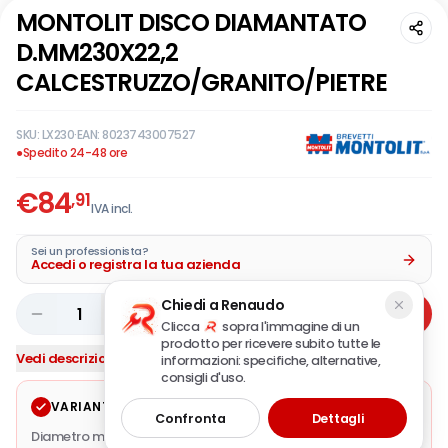
MONTOLIT DISCO DIAMANTATO
D.MM230X22,2
CALCESTRUZZO/GRANITO/PIETRE
SKU:
LX230
·
EAN:
8023743007527
●
Spedito 24-48 ore
€
84
,91
IVA incl.
Sei un professionista?
Accedi o registra la tua azienda
Chiedi a Renaudo
1
Aggiungi
Clicca
sopra l'immagine di un
prodotto per ricevere subito tutte le
Vedi descrizione completa
informazioni: specifiche, alternative,
consigli d'uso.
VARIANTE SELEZIONATA
Modifica
Confronta
Dettagli
Diametro mm.
230
·
Diametro foro mm.
22,23
·
Giri al minuto