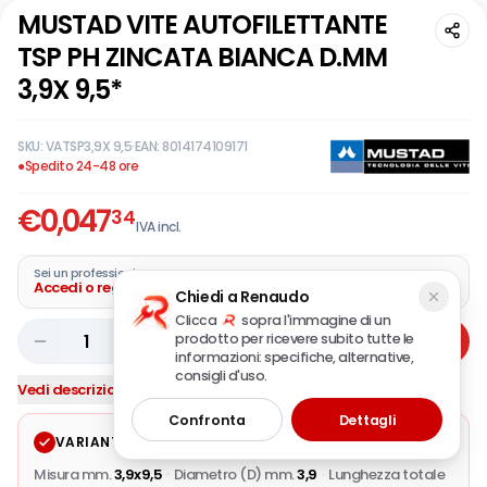
MUSTAD VITE AUTOFILETTANTE
TSP PH ZINCATA BIANCA D.MM
3,9X 9,5*
SKU:
VATSP3,9X 9,5
·
EAN:
8014174109171
●
Spedito 24-48 ore
€
0,047
34
IVA incl.
Sei un professionista?
Accedi o registra la tua azienda
Chiedi a Renaudo
Clicca
sopra l'immagine di un
prodotto per ricevere subito tutte le
1
Aggiungi
informazioni: specifiche, alternative,
consigli d'uso.
Vedi descrizione completa
Confronta
Dettagli
VARIANTE SELEZIONATA
Modifica
Misura mm.
3,9x9,5
·
Diametro (D) mm.
3,9
·
Lunghezza totale