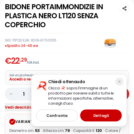
BIDONE PORTAIMMONDIZIE IN
PLASTICA NERO LT120 SENZA
COPERCHIO
SKU:
PIP120
·
EAN:
8006417001915
●
Spedito 24-48 ore
€
22
,29
IVA incl.
Sei un professionista?
Accedi o registra la tua azienda
Chiedi a Renaudo
Clicca
sopra l'immagine di un
prodotto per ricevere subito tutte le
1
Aggiungi
informazioni: specifiche, alternative,
consigli d'uso.
Vedi descrizione completa
Confronta
Dettagli
VARIANTE SELEZIONATA
Modifica
Diametro cm.
53
·
Altezza cm.
79
·
Capacità lt.
120
·
Colore /