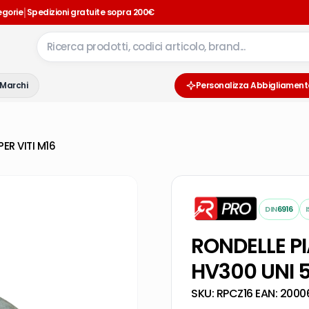
|
egorie
Spedizioni gratuite sopra 200€
Marchi
Personalizza Abbigliament
ER VITI M16
DIN
6916
RONDELLE P
HV300 UNI 5
SKU:
RPCZ16
·
EAN:
2000