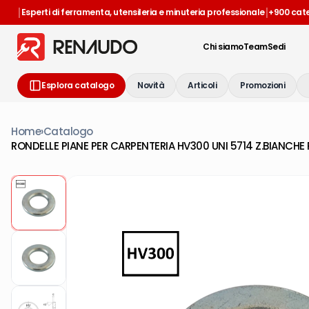
|
|
Esperti di ferramenta, utensileria e minuteria professionale
+900 cat
Chi siamo
Team
Sedi
Esplora catalogo
Novità
Articoli
Promozioni
Home
›
Catalogo
RONDELLE PIANE PER CARPENTERIA HV300 UNI 5714 Z.BIANCHE P