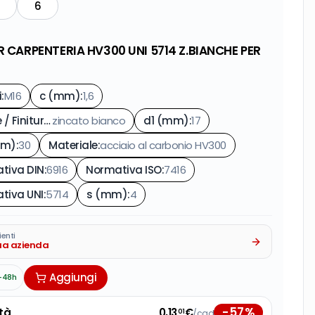
6
R CARPENTERIA HV300 UNI 5714 Z.BIANCHE PER
i
:
M16
c (mm)
:
1,6
Colore / Finitura
:
zincato bianco
d1 (mm)
:
17
mm)
:
30
Materiale
:
acciaio al carbonio HV300
tiva DIN
:
6916
Normativa ISO
:
7416
tiva UNI
:
5714
s (mm)
:
4
ienti
tua azienda
Aggiungi
-48h
-
57
%
tà
0,13
€
/cad
01