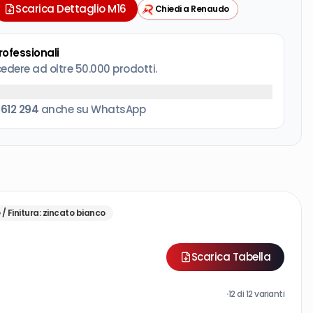
Scarica Dettaglio M16
Chiedi a Renaudo
professionali
cedere ad oltre 50.000 prodotti.
 612 294
anche su WhatsApp
/ Finitura
:
zincato bianco
Scarica Tabella
·
12
di
12
varianti