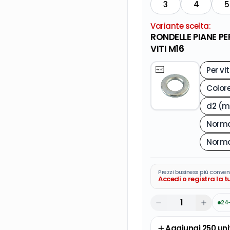
3
4
5
Variante scelta:
RONDELLE PIANE PE
VITI M16
Per vit
d2 (
Norma
Norma
Prezzi business più conven
Accedi o registra la 
24
Aggiungi
250
uni