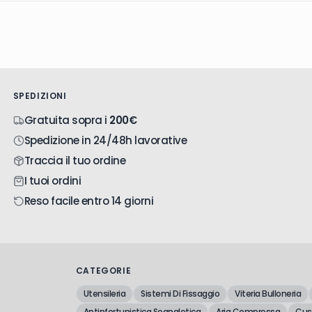
4
72
6
SPEDIZIONI
Gratuita sopra i
200€
Spedizione in 24/48h lavorative
Traccia il tuo ordine
I tuoi ordini
Reso facile entro 14 giorni
CATEGORIE
Utensileria
Sistemi Di Fissaggio
Viteria Bulloneria
Antinfortunistica Segnaletica
Aria Compressa
Cusc