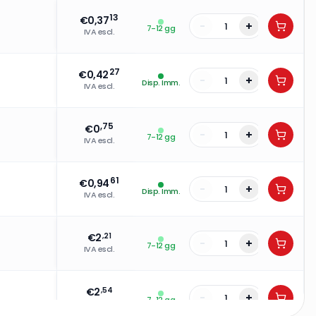
13
€
0,37
-
+
7-12 gg
IVA escl.
27
€
0,42
-
+
Disp. Imm.
IVA escl.
,75
€
0
-
+
7-12 gg
IVA escl.
61
€
0,94
-
+
Disp. Imm.
IVA escl.
€
2
,21
-
+
7-12 gg
IVA escl.
€
2
,54
-
+
7-12 gg
IVA escl.