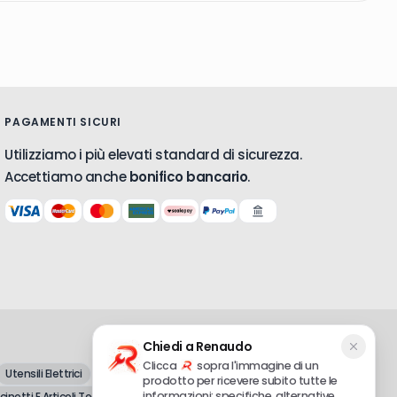
€
2
,69
-
+
7-12 gg
IVA escl.
PAGAMENTI SICURI
Utilizziamo i più elevati standard di sicurezza.
Accettiamo anche
bonifico bancario
.
Chiedi a Renaudo
Clicca
sopra l'immagine di un
Utensili Elettrici
prodotto per ricevere subito tutte le
Dal 1998, vendita all'ingrosso e al
informazioni: specifiche, alternative,
inetti E Articoli Tecnici