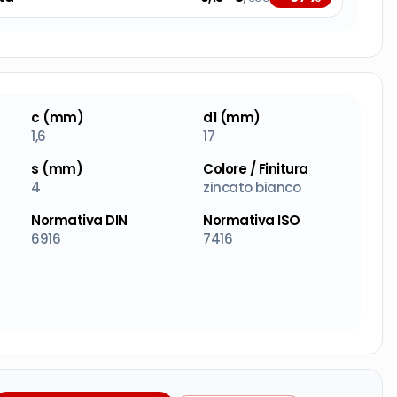
c (mm)
d1 (mm)
1,6
17
s (mm)
Colore / Finitura
4
zincato bianco
Normativa DIN
Normativa ISO
6916
7416