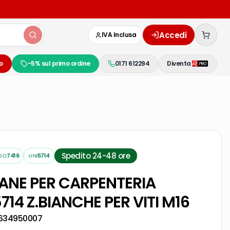
Accedi
IVA Inclusa
o
-5% sul primo ordine
0171 612294
Diventa
Spedito 24-48 ore
ISO
7416
UNI
5714
IANE PER CARPENTERIA
714 Z.BIANCHE PER VITI M16
634950007