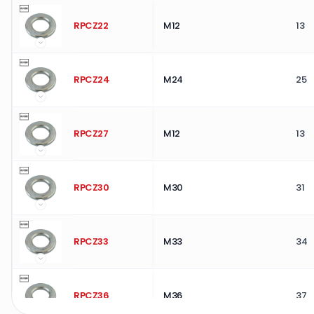
RPCZ22
M12
13
RPCZ24
M24
25
RPCZ27
M12
13
RPCZ30
M30
31
RPCZ33
M33
34
RPCZ36
M36
37