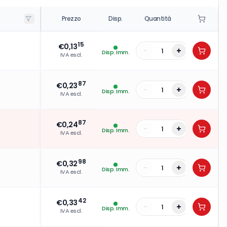
Prezzo
Disp.
Quantità
15
€
0,13
-
+
Disp. Imm.
IVA escl.
87
€
0,23
-
+
Disp. Imm.
IVA escl.
87
€
0,24
-
+
Disp. Imm.
IVA escl.
98
€
0,32
-
+
Disp. Imm.
IVA escl.
42
€
0,33
-
+
Disp. Imm.
IVA escl.