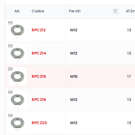
Art.
Codice
Per viti
d1 (
RPCZ12
M12
13
RPCZ14
M12
13
RPCZ16
M16
17
RPCZ18
M12
13
RPCZ20
M12
13