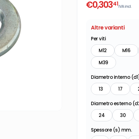
€
0,303
41
IVA incl.
Altre varianti
Per viti
M12
M16
M39
Diametro interno (d
13
17
Diametro esterno (
24
30
Spessore (s) mm.