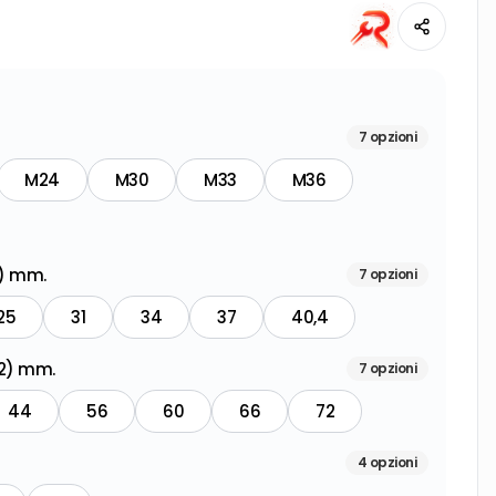
7
opzioni
M24
M30
M33
M36
1) mm.
7
opzioni
25
31
34
37
40,4
d2) mm.
7
opzioni
44
56
60
66
72
4
opzioni