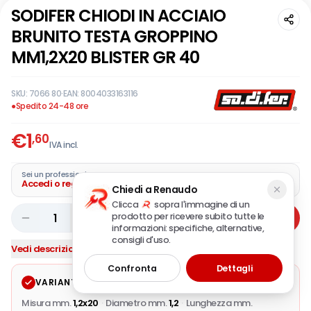
SODIFER CHIODI IN ACCIAIO
BRUNITO TESTA GROPPINO
MM1,2X20 BLISTER GR 40
SKU:
7066 80
·
EAN:
8004033163116
●
Spedito 24-48 ore
€
1
,60
IVA incl.
Sei un professionista?
Accedi o registra la tua azienda
Chiedi a Renaudo
Clicca
sopra l'immagine di un
prodotto per ricevere subito tutte le
1
Aggiungi
informazioni: specifiche, alternative,
consigli d'uso.
Vedi descrizione completa
Confronta
Dettagli
VARIANTE SELEZIONATA
Modifica
Misura mm.
1,2x20
·
Diametro mm.
1,2
·
Lunghezza mm.