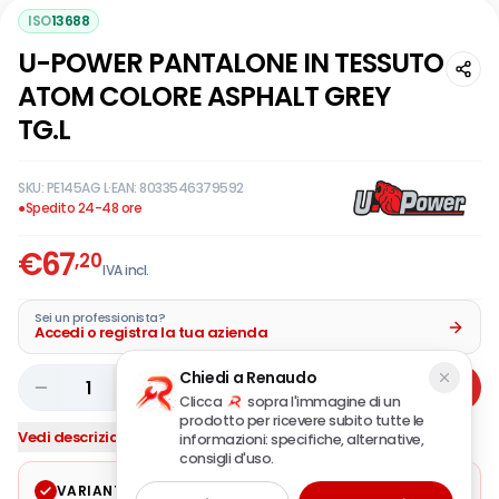
ISO
13688
U-POWER PANTALONE IN TESSUTO
ATOM COLORE ASPHALT GREY
TG.L
SKU:
PE145AG L
·
EAN:
8033546379592
●
Spedito 24-48 ore
€
67
,20
IVA incl.
Sei un professionista?
Accedi o registra la tua azienda
Chiedi a Renaudo
1
Aggiungi
Clicca
sopra l'immagine di un
prodotto per ricevere subito tutte le
Vedi descrizione completa
informazioni: specifiche, alternative,
consigli d'uso.
VARIANTE SELEZIONATA
Modifica