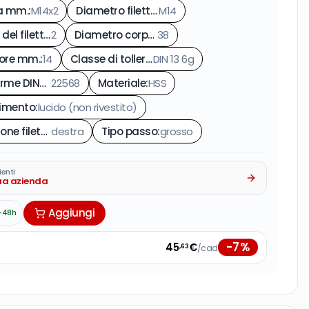
a mm.
:
M14x2
Diametro filetto mm.
M14
:
Passo del filetto mm.
2
:
Diametro corpo mm.
38
:
ore mm.
:
14
Classe di tolleranza della filettatura
DIN 13 6g
:
Conforme DIN-EN
22568
:
Materiale
:
HSS
timento
:
lucido (non rivestito)
Rotazione filettatura
destra
:
Tipo passo
:
grosso
ienti
tua azienda
Aggiungi
-48h
-
7
%
45
€
/cad
,63