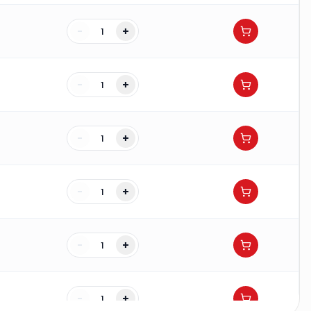
-
+
-
+
-
+
-
+
-
+
-
+