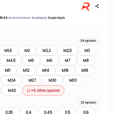
16.34
senza interessi.
Scalapay.
Scopri di più
36
opzioni
M1,6
M2
M2,2
M2,5
M3
M4,5
M5
M6
M7
M8
M11
M12
M14
M16
M18
M24
M27
M30
M33
M42
+
6
altre opzioni
.
23
opzioni
0,35
0,4
0,45
0,5
0,6