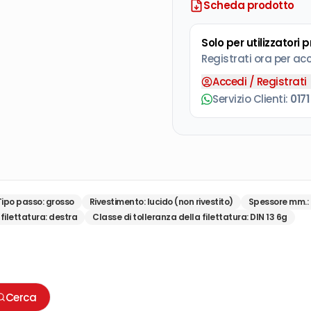
Scheda prodotto
Solo per utilizzatori 
Registrati ora per ac
Accedi / Registrati
Servizio Clienti:
0171
Tipo passo
:
grosso
Rivestimento
:
lucido (non rivestito)
Spessore mm.
:
filettatura
:
destra
Classe di tolleranza della filettatura
:
DIN 13 6g
Cerca