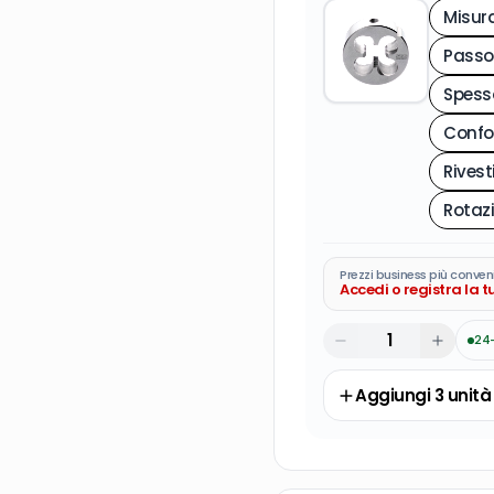
Misur
Spess
Rives
Prezzi business più conven
Accedi o registra la 
24
Aggiungi
3
unità