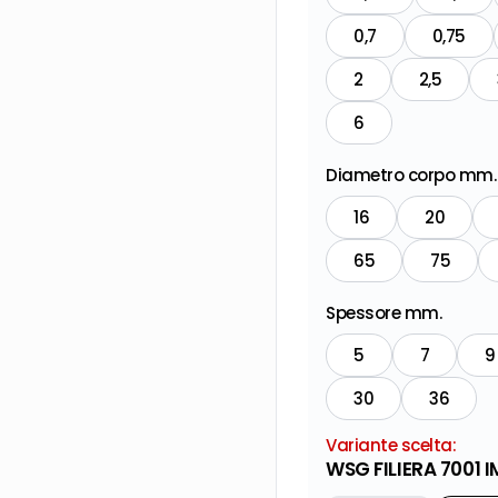
0,7
0,75
2
2,5
6
Diametro corpo mm.
16
20
65
75
Spessore mm.
5
7
9
30
36
Variante scelta:
WSG FILIERA 7001