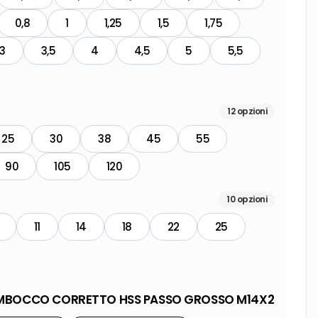
0,8
1
1,25
1,5
1,75
3
3,5
4
4,5
5
5,5
12
opzioni
25
30
38
45
55
90
105
120
10
opzioni
11
14
18
22
25
 IMBOCCO CORRETTO HSS PASSO GROSSO M14X2