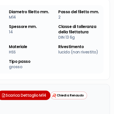
Diametro filetto mm.
Passo del filetto mm.
M14
2
Spessore mm.
Classe di tolleranza
14
della filettatura
DIN 13 6g
Materiale
Rivestimento
HSS
lucido (non rivestito)
Tipo passo
grosso
Scarica Dettaglio M14
Chiedi a Renaudo