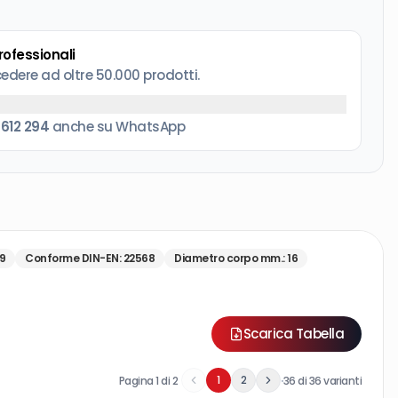
professionali
cedere ad oltre 50.000 prodotti.
 612 294
anche su WhatsApp
9
Conforme DIN-EN
:
22568
Diametro corpo mm.
:
16
Scarica Tabella
·
1
2
Pagina
1
di
2
36
di
36
varianti