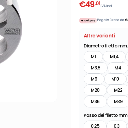
€
49
,01
IVA incl.
Paga in 3 rate da
€
Altre varianti
Diametro filetto mm.
M1
M1,4
M3,5
M4
M9
M10
M20
M22
M36
M39
Passo del filetto mm
0,25
0,3