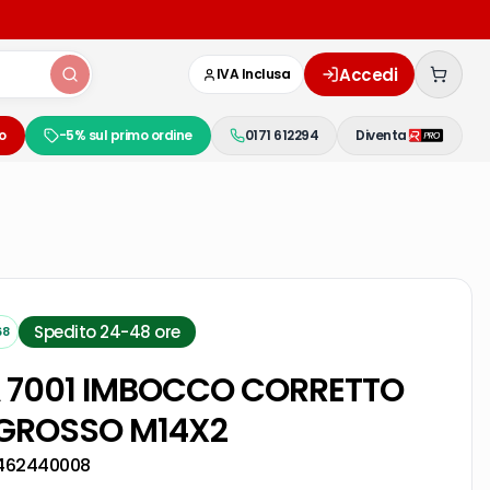
Accedi
IVA Inclusa
o
-5% sul primo ordine
0171 612294
Diventa
Spedito 24-48 ore
68
A 7001 IMBOCCO CORRETTO
 GROSSO M14X2
462440008