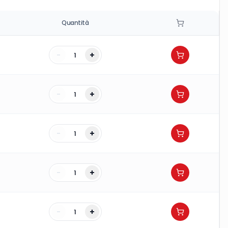
Quantità
-
+
-
+
-
+
-
+
-
+