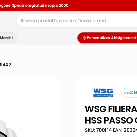
|
egorie
Spedizioni gratuite sopra 200€
Marchi
Personalizza Abbigliament
M14X2
DIN
225
WSG FILIER
HSS PASSO
SKU:
7001 14
·
EAN:
2000