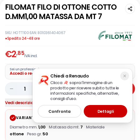
FILOMAT FILO DI OTTONE COTTO
D.MM1,00 MATASSA DA MT 7
SKU:
HOTT100
·
EAN:
8010361404067
●
Spedito 24-48 ore
€
2
,85
IVA incl.
Sei un professionista?
Accedi o registra la tua azienda
Chiedi a Renaudo
Clicca
sopra l'immagine di un
prodotto per ricevere subito tutte le
1
Aggiungi
informazioni: specifiche, alternative,
consigli d'uso.
Vedi descrizione completa
Confronta
Dettagli
VARIANTE SELEZIONATA
Modifica
Diametro mm.
1,00
·
Matassa da mt.
7
·
Materiale
ottone
·
Peso gr.
50