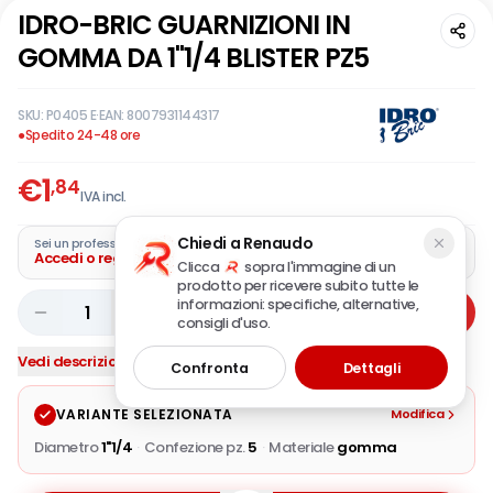
IDRO-BRIC GUARNIZIONI IN
GOMMA DA 1"1/4 BLISTER PZ5
SKU:
P0405 E
·
EAN:
8007931144317
●
Spedito 24-48 ore
€
1
,84
IVA incl.
Chiedi a Renaudo
Sei un professionista?
Accedi o registra la tua azienda
Clicca
sopra l'immagine di un
prodotto per ricevere subito tutte le
informazioni: specifiche, alternative,
1
Aggiungi
consigli d'uso.
Vedi descrizione completa
Confronta
Dettagli
VARIANTE SELEZIONATA
Modifica
Diametro
1"1/4
·
Confezione pz.
5
·
Materiale
gomma