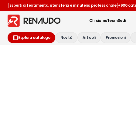
|
|
Esperti di ferramenta, utensileria e minuteria professionale
+900 cat
Chi siamo
Team
Sedi
Esplora catalogo
Novità
Articoli
Promozioni