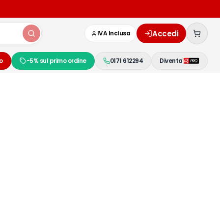
Accedi
IVA Inclusa
o
-5% sul primo ordine
0171 612294
Diventa