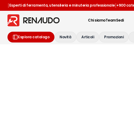
|
|
Esperti di ferramenta, utensileria e minuteria professionale
+900 cat
Chi siamo
Team
Sedi
Esplora catalogo
Novità
Articoli
Promozioni