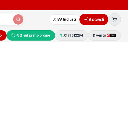
Accedi
IVA Inclusa
o
-5% sul primo ordine
0171 612294
Diventa