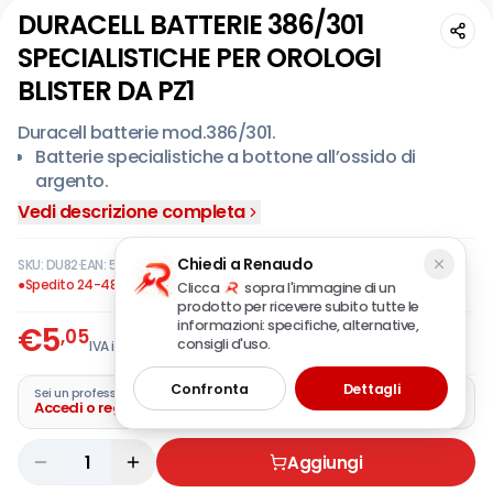
DURACELL BATTERIE 386/301
SPECIALISTICHE PER OROLOGI
BLISTER DA PZ1
Duracell batterie mod.386/301.
Batterie specialistiche a bottone all’ossido di
argento.
Sono usate principalmente nel campo
Vedi descrizione completa
dell'orologeria.
Chiedi a Renaudo
SKU:
DU82
·
EAN:
5000394067721
●
Spedito 24-48 ore
Clicca
sopra l'immagine di un
prodotto per ricevere subito tutte le
informazioni: specifiche, alternative,
€
5
,05
consigli d'uso.
IVA incl.
Confronta
Dettagli
Sei un professionista?
Accedi o registra la tua azienda
1
Aggiungi