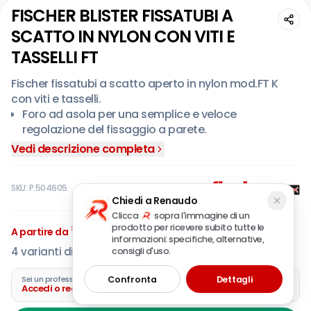
FISCHER BLISTER FISSATUBI A
SCATTO IN NYLON CON VITI E
TASSELLI FT
Fischer fissatubi a scatto aperto in nylon mod.FT K
con viti e tasselli.
Foro ad asola per una semplice e veloce
regolazione del fissaggio a parete.
Collegamento in serie con aggancio laterale.
Vedi descrizione completa
In nylon.
Confezione blister.
SKU:
P.504605
Chiedi a Renaudo
Clicca
sopra l'immagine di un
€
3
,02
prodotto per ricevere subito tutte le
A partire da
IVA incl.
informazioni: specifiche, alternative,
4
varianti disponibili
consigli d'uso.
Confronta
Dettagli
Sei un professionista?
Accedi o registra la tua azienda